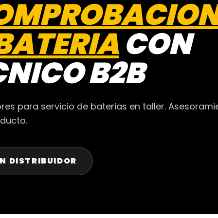
OMPROBACIO
BATERIA
CON
CNICO B2B
s para servicio de baterias en taller. Asesorami
oducto.
N DISTRIBUIDOR