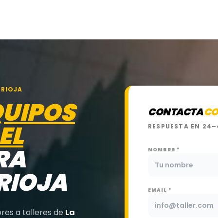
 RIOJA
QUIPOS
CONTACTA
CO
EL
RESPUESTA EN 24–
RA
NOMBRE *
 RIOJA
EMAIL *
res a talleres de
La