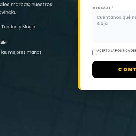
ipales marcas; nuestros
MENSAJE *
vincia.
hi, Topdon y Magic
ller
ACEPTO LA POLÍTICA DE
n las mejores manos
CON